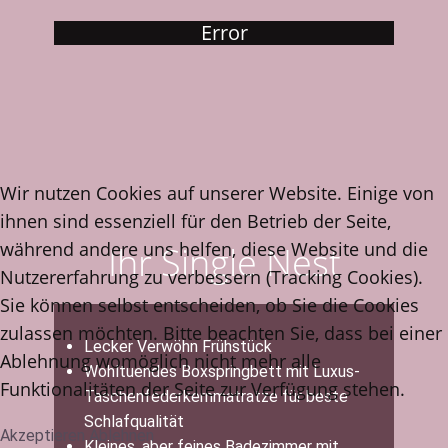
Error
Wir nutzen Cookies auf unserer Website. Einige von
ihnen sind essenziell für den Betrieb der Seite,
während andere uns helfen, diese Website und die
Ihr Single Nest
Nutzererfahrung zu verbessern (Tracking Cookies).
Sie können selbst entscheiden, ob Sie die Cookies
zulassen möchten. Bitte beachten Sie, dass bei einer
Lecker Verwöhn Frühstück
Ablehnung womöglich nicht mehr alle
Wohltuendes Boxspringbett mit Luxus-
Funktionalitäten der Seite zur Verfügung stehen.
Taschenfederkernmatratze für beste
Schlafqualität
Akzeptieren
Ablehnen
Kleines, aber feines Badezimmer mit