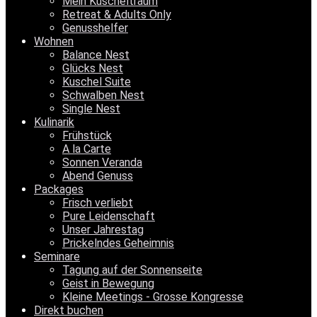
Mein Kuscheltraum
Retreat & Adults Only
Genusshelfer
Wohnen
Balance Nest
Glücks Nest
Kuschel Suite
Schwalben Nest
Single Nest
Kulinarik
Frühstück
A la Carte
Sonnen Veranda
Abend Genuss
Packages
Frisch verliebt
Pure Leidenschaft
Unser Jahrestag
Prickelndes Geheimnis
Seminare
Tagung auf der Sonnenseite
Geist in Bewegung
Kleine Meetings - Grosse Kongresse
Direkt buchen