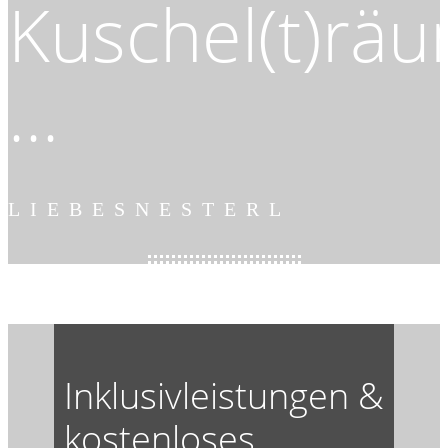
Kuschel(t)rä
...
LIEBESNESTERL
Inklusivleistungen &
kostenloses