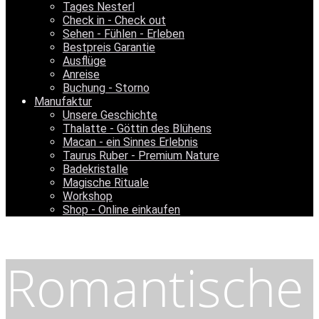
Tages Nesterl
Check in - Check out
Sehen - Fühlen - Erleben
Bestpreis Garantie
Ausflüge
Anreise
Buchung - Storno
Manufaktur
Unsere Geschichte
Thalatte - Göttin des Blühens
Macan - ein Sinnes Erlebnis
Taurus Ruber - Premium Nature
Badekristalle
Magische Rituale
Workshop
Shop - Online einkaufen
Romantische