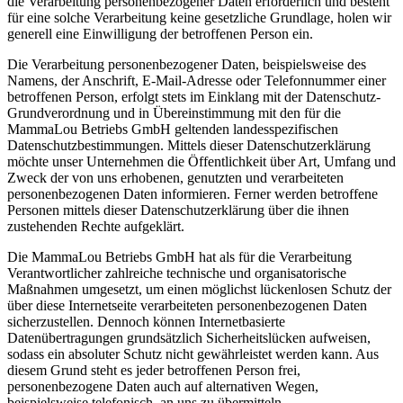
die Verarbeitung personenbezogener Daten erforderlich und besteht
für eine solche Verarbeitung keine gesetzliche Grundlage, holen wir
generell eine Einwilligung der betroffenen Person ein.
Die Verarbeitung personenbezogener Daten, beispielsweise des
Namens, der Anschrift, E-Mail-Adresse oder Telefonnummer einer
betroffenen Person, erfolgt stets im Einklang mit der Datenschutz-
Grundverordnung und in Übereinstimmung mit den für die
MammaLou Betriebs GmbH geltenden landesspezifischen
Datenschutzbestimmungen. Mittels dieser Datenschutzerklärung
möchte unser Unternehmen die Öffentlichkeit über Art, Umfang und
Zweck der von uns erhobenen, genutzten und verarbeiteten
personenbezogenen Daten informieren. Ferner werden betroffene
Personen mittels dieser Datenschutzerklärung über die ihnen
zustehenden Rechte aufgeklärt.
Die MammaLou Betriebs GmbH hat als für die Verarbeitung
Verantwortlicher zahlreiche technische und organisatorische
Maßnahmen umgesetzt, um einen möglichst lückenlosen Schutz der
über diese Internetseite verarbeiteten personenbezogenen Daten
sicherzustellen. Dennoch können Internetbasierte
Datenübertragungen grundsätzlich Sicherheitslücken aufweisen,
sodass ein absoluter Schutz nicht gewährleistet werden kann. Aus
diesem Grund steht es jeder betroffenen Person frei,
personenbezogene Daten auch auf alternativen Wegen,
beispielsweise telefonisch, an uns zu übermitteln.