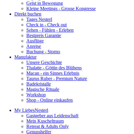
Geist in Bewegung
Kleine Meetings - Grosse Kongresse
Direkt buchen
Tages Nesterl
Check in - Check out
Sehen - Fühlen - Erleben
Bestpreis Garantie
Ausflüge
Anreise
Buchung - Storno
Manufaktur
Unsere Geschichte
Thalatte - Göttin des Blühens
Macan - ein Sinnes Erlebnis
Taurus Ruber - Premium Nature
Badekristalle
Magische Rituale
Workshop
Shop - Online einkaufen
My LiebesNesterl
Gastgeber aus Leidenschaft
Mein Kuscheltraum
Retreat & Adults Only
Genusshelfer