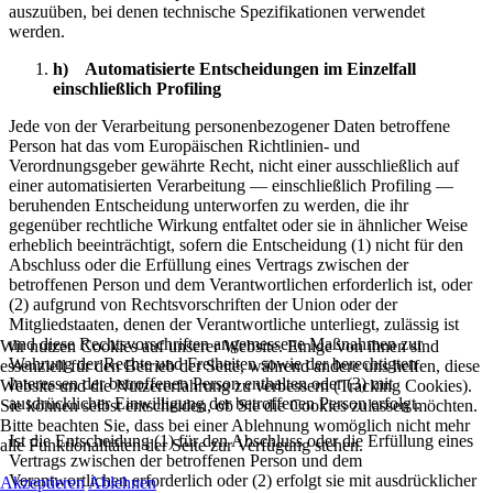
auszuüben, bei denen technische Spezifikationen verwendet
werden.
h) Automatisierte Entscheidungen im Einzelfall
einschließlich Profiling
Jede von der Verarbeitung personenbezogener Daten betroffene
Person hat das vom Europäischen Richtlinien- und
Verordnungsgeber gewährte Recht, nicht einer ausschließlich auf
einer automatisierten Verarbeitung — einschließlich Profiling —
beruhenden Entscheidung unterworfen zu werden, die ihr
gegenüber rechtliche Wirkung entfaltet oder sie in ähnlicher Weise
erheblich beeinträchtigt, sofern die Entscheidung (1) nicht für den
Abschluss oder die Erfüllung eines Vertrags zwischen der
betroffenen Person und dem Verantwortlichen erforderlich ist, oder
(2) aufgrund von Rechtsvorschriften der Union oder der
Mitgliedstaaten, denen der Verantwortliche unterliegt, zulässig ist
und diese Rechtsvorschriften angemessene Maßnahmen zur
Wir nutzen Cookies auf unserer Website. Einige von ihnen sind
Wahrung der Rechte und Freiheiten sowie der berechtigten
essenziell für den Betrieb der Seite, während andere uns helfen, diese
Interessen der betroffenen Person enthalten oder (3) mit
Website und die Nutzererfahrung zu verbessern (Tracking Cookies).
ausdrücklicher Einwilligung der betroffenen Person erfolgt.
Sie können selbst entscheiden, ob Sie die Cookies zulassen möchten.
Bitte beachten Sie, dass bei einer Ablehnung womöglich nicht mehr
Ist die Entscheidung (1) für den Abschluss oder die Erfüllung eines
alle Funktionalitäten der Seite zur Verfügung stehen.
Vertrags zwischen der betroffenen Person und dem
Verantwortlichen erforderlich oder (2) erfolgt sie mit ausdrücklicher
Akzeptieren
Ablehnen