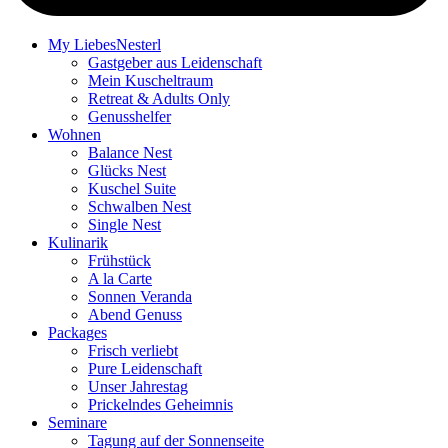
My LiebesNesterl
Gastgeber aus Leidenschaft
Mein Kuscheltraum
Retreat & Adults Only
Genusshelfer
Wohnen
Balance Nest
Glücks Nest
Kuschel Suite
Schwalben Nest
Single Nest
Kulinarik
Frühstück
A la Carte
Sonnen Veranda
Abend Genuss
Packages
Frisch verliebt
Pure Leidenschaft
Unser Jahrestag
Prickelndes Geheimnis
Seminare
Tagung auf der Sonnenseite