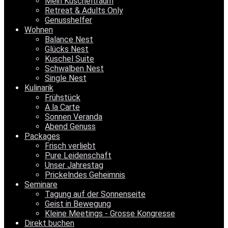
Mein Kuscheltraum
Retreat & Adults Only
Genusshelfer
Wohnen
Balance Nest
Glücks Nest
Kuschel Suite
Schwalben Nest
Single Nest
Kulinarik
Frühstück
A la Carte
Sonnen Veranda
Abend Genuss
Packages
Frisch verliebt
Pure Leidenschaft
Unser Jahrestag
Prickelndes Geheimnis
Seminare
Tagung auf der Sonnenseite
Geist in Bewegung
Kleine Meetings - Grosse Kongresse
Direkt buchen