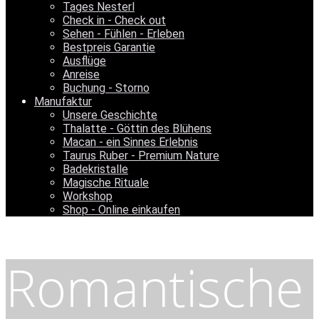
Tages Nesterl
Check in - Check out
Sehen - Fühlen - Erleben
Bestpreis Garantie
Ausflüge
Anreise
Buchung - Storno
Manufaktur
Unsere Geschichte
Thalatte - Göttin des Blühens
Macan - ein Sinnes Erlebnis
Taurus Ruber - Premium Nature
Badekristalle
Magische Rituale
Workshop
Shop - Online einkaufen
Romantische