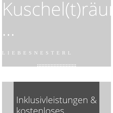
Kuschel(t)rä
...
LIEBESNESTERL
Inklusivleistungen &
kostenloses